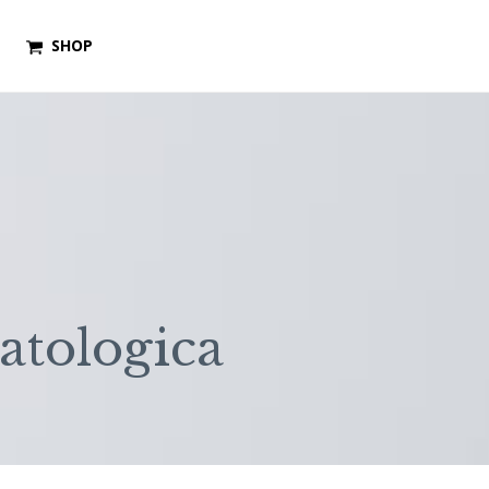
SHOP
atologica